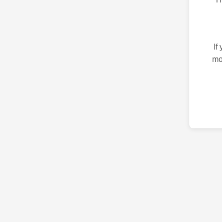
If
mo